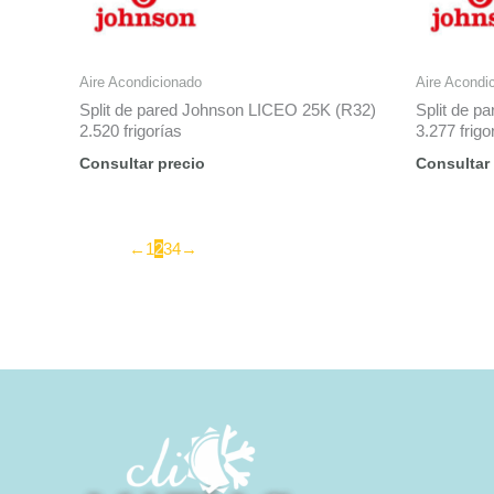
Aire Acondicionado
Aire Acondi
Split de pared Johnson LICEO 25K (R32)
Split de p
2.520 frigorías
3.277 frigo
Consultar precio
Consultar
←
1
2
3
4
→