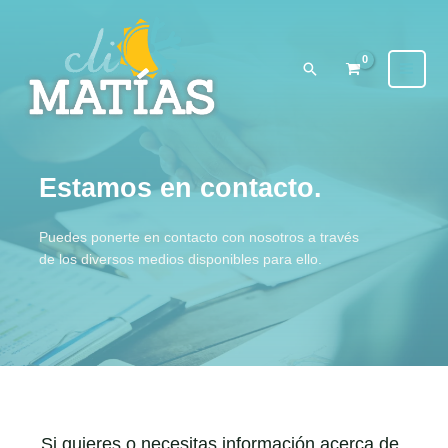
Ir
Facebook
Instagram
al
contenido
Buscar
Estamos en contacto.
Puedes ponerte en contacto con nosotros a través
de los diversos medios disponibles para ello.
Si quieres o necesitas información acerca de