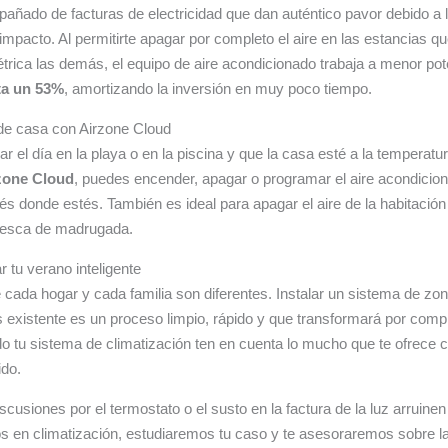
añado de facturas de electricidad que dan auténtico pavor debido a l
mpacto. Al permitirte apagar por completo el aire en las estancias qu
étrica las demás, el equipo de aire acondicionado trabaja a menor pot
ta un 53%
, amortizando la inversión en muy poco tiempo.
 de casa con Airzone Cloud
r el día en la playa o en la piscina y que la casa esté a la temperat
zone Cloud
, puedes encender, apagar o programar el aire acondicion
tés donde estés. También es ideal para apagar el aire de la habitación
fresca de madrugada.
 tu verano inteligente
ada hogar y cada familia son diferentes. Instalar un sistema de zon
 existente es un proceso limpio, rápido y que transformará por compl
o tu sistema de climatización ten en cuenta lo mucho que te ofrece co
do.
iscusiones por el termostato o el susto en la factura de la luz arruinen
 en climatización, estudiaremos tu caso y te asesoraremos sobre la