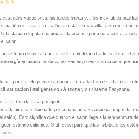
16, 2026
las deseadas vacaciones, las tardes largas y… las inevitables batall
situación en casa: en el salón se está de maravilla, pero en la coci
. O la clásica disputa nocturna en la que una persona duerme tapada 
el calor.
n un sistema de aire acondicionado centralizado tradicional suele te
a energía
enfriando habitaciones vacías, o resignándonos a que
nun
enes por qué elegir entre arruinarte con la factura de la luz o discutir
a
climatización inteligente con Airzone
y su sistema Easyzone.
imatizar toda la casa por igual
ema de aire acondicionado por conductos convencional, dependemos
el salón). Esto significa que cuando el salón llega a la temperatura de
siguen estando calientes. O al revés: para que las habitaciones estén 
nevera.