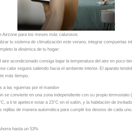
 de Airzone para los meses más calurosos
izar tu sistema de climatización este verano, integrar compuertas int
pleto la dinámica de tu hogar:
 aire acondicionado consiga bajar la temperatura del aire en poco tiem
ese calor seguirá saliendo hacia el ambiente interior. El aparato tend
nte más tiempo.
ós a las «guerras por el mando»
n se convierte en una zona independiente con su propio termostato (fís
C, a ti te apetece estar a 23°C en el salón, y la habitación de invitad
 las rejillas de manera automática para cumplir los deseos de cada uno
. Ahorra hasta un 53%