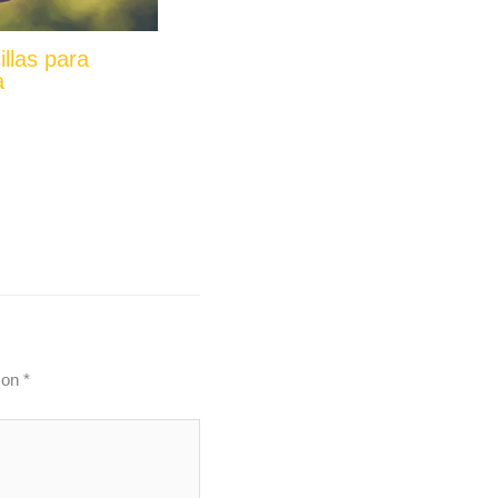
llas para
a
con
*