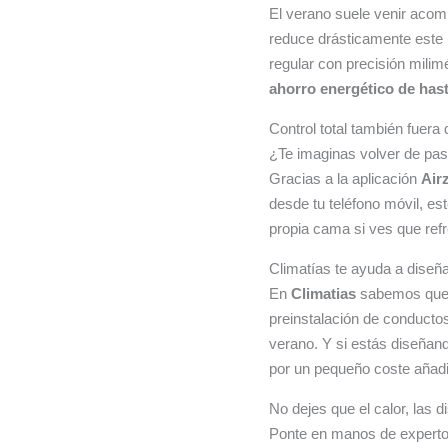
El verano suele venir acomp
reduce drásticamente este i
regular con precisión milim
ahorro energético de has
Control total también fuera
¿Te imaginas volver de pasa
Gracias a la aplicación
Air
desde tu teléfono móvil, es
propia cama si ves que re
Climatías te ayuda a diseñar
En
Climatias
sabemos que c
preinstalación de conductos
verano. Y si estás diseñand
por un pequeño coste añadi
No dejes que el calor, las d
Ponte en manos de expertos