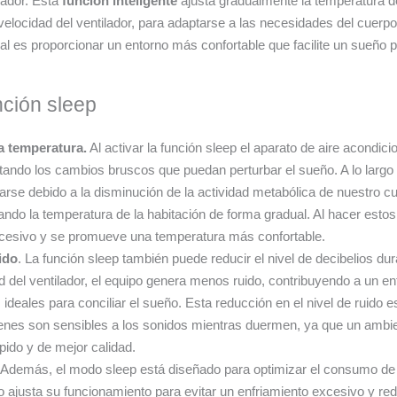
ador. Esta
función inteligente
ajusta gradualmente la temperatura de
elocidad del ventilador, para adaptarse a las necesidades del cuerp
pal es proporcionar un entorno más confortable que facilite un sueño 
nción sleep
a temperatura.
Al activar la función sleep el aparato de aire acondic
tando los cambios bruscos que puedan perturbar el sueño. A lo largo
arse debido a la disminución de la actividad metabólica de nuestro cue
ndo la temperatura de la habitación de forma gradual. Al hacer estos 
xcesivo y se promueve una temperatura más confortable.
ido
. La función sleep también puede reducir el nivel de decibelios du
ad del ventilador, el equipo genera menos ruido, contribuyendo a un e
ideales para conciliar el sueño. Esta reducción en el nivel de ruido 
enes son sensibles a los sonidos mientras duermen, ya que un ambien
ido y de mejor calidad.
 Además, el modo sleep está diseñado para optimizar el consumo de 
o ajusta su funcionamiento para evitar un enfriamiento excesivo y red