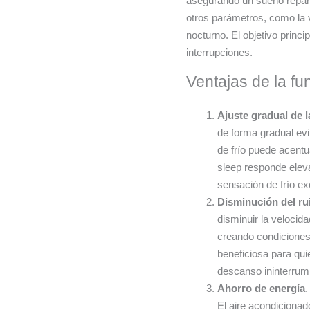
asegurando un sueño repar
otros parámetros, como la v
nocturno. El objetivo princi
interrupciones.
Ventajas de la fu
Ajuste gradual de l
de forma gradual evi
de frío puede acentu
sleep responde eleva
sensación de frío e
Disminución del ru
disminuir la velocid
creando condiciones 
beneficiosa para qui
descanso ininterrump
Ahorro de energía
.
El aire acondicionad