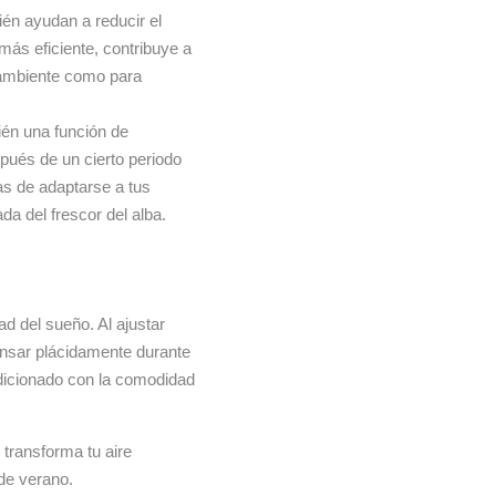
ién ayudan a reducir el
más eficiente, contribuye a
o ambiente como para
én una función de
ués de un cierto periodo
as de adaptarse a tus
a del frescor del alba.
d del sueño. Al ajustar
ansar plácidamente durante
ndicionado con la comodidad
transforma tu aire
de verano.