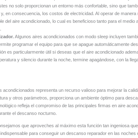
ustes no solo proporcionan un entorno más confortable, sino que tamb
, en consecuencia, los costos de electricidad. Al operar de manera 
e del aire acondicionado, lo cual es beneficioso tanto para el medi
.
zador.
Algunos aires acondicionados con modo sleep incluyen tambi
ermite programar el equipo para que se apague automáticamente desp
ión es particularmente útil si deseas que el aire acondicionado adem
ratura y silencio durante la noche, termine apagándose, con la llegad
es acondicionados representa un recurso valioso para mejorar la calida
atura y otros parámetros, proporciona un ambiente óptimo para desc
nológico refleja el compromiso de las principales firmas en aire aco
durante el descanso nocturno.
onsejamos que aproveches al máximo esta función tan ingeniosa que 
 indispensable para conseguir un descanso reparador en las noches 