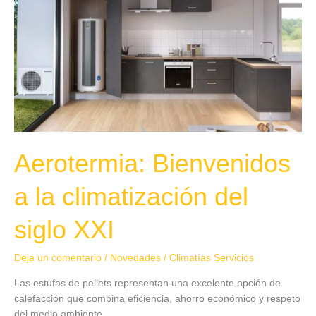
a
la
climatización
del
siglo
XXI
Aerotermia: Bienvenidos
a la climatización del
siglo XXI
Deja un comentario
/
Novedades
/
Climatías Servicios
Las estufas de pellets representan una excelente opción de
calefacción que combina eficiencia, ahorro económico y respeto
del medio ambiente.