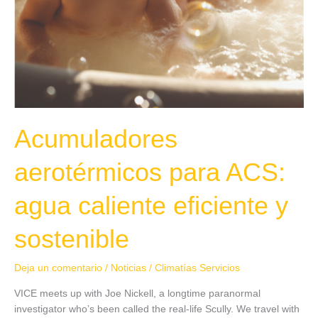
Acumuladores
aerotérmicos para ACS:
agua caliente eficiente y
sostenible
Deja un comentario
/
Noticias
/
Climatías Servicios
VICE meets up with Joe Nickell, a longtime paranormal
investigator who’s been called the real-life Scully. We travel with