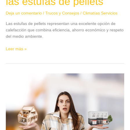
las estufas de pellets
Deja un comentario
/
Trucos y Consejos
/
Climatías Servicios
Las estufas de pellets representan una excelente opción de
calefacción que combina eficiencia, ahorro económico y respeto
del medio ambiente.
Leer más »
Tipos
de
Aire
Acondicionado
para
hogares
y
empresas