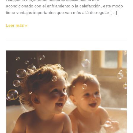
acondicionado con el enfriamiento o la calefacción, este modo
tiene ventajas importantes que van más allá de regular […]
Leer más »
Acumuladores
aerotérmicos
para
ACS:
agua
caliente
eficiente
y
sostenible