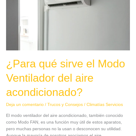
Ventilador
del
aire
acondicionado?
¿Para qué sirve el Modo
Ventilador del aire
acondicionado?
Deja un comentario
/
Trucos y Consejos
/
Climatías Servicios
El modo ventilador del aire acondicionado, también conocido
como Modo FAN, es una función muy útil de estos aparatos,
pero muchas personas no la usan o desconocen su utilidad.
Aunque la mayoría de nosotros asociamos el aire