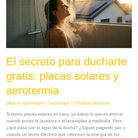
ducharte
gratis:
placas
solares
y
aerotermia
El secreto para ducharte
gratis: placas solares y
aerotermia
Deja un comentario
/
Tecnología
/
Climatías Servicios
Si tienes placas solares en casa, ya sabes lo que es ahorrar
cuando pones la lavadora o el lavavajillas a mediodía. Pero,
¿qué pasa con el agua de la ducha? ¿Sigues pagando gas o
usando un termo eléctrico que «devora» la energía de tus