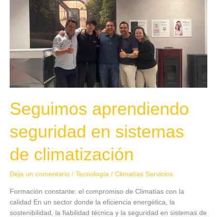
en
sistemas
de
climatización
Seguimos aprendiendo
seguridad en sistemas
de climatización
Deja un comentario
/
Tecnología
/
Climatías Servicios
Formación constante: el compromiso de Climatías con la
calidad En un sector donde la eficiencia energética, la
sostenibilidad, la fiabilidad técnica y la seguridad en sistemas de