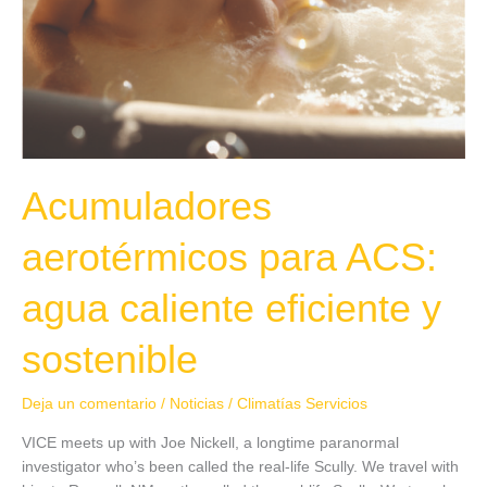
Acumuladores
aerotérmicos para ACS:
agua caliente eficiente y
sostenible
Deja un comentario
/
Noticias
/
Climatías Servicios
VICE meets up with Joe Nickell, a longtime paranormal
investigator who’s been called the real-life Scully. We travel with