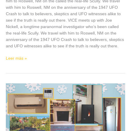
him to Roswell, NM on the called the real-life Scully. We travel
with him to Roswell, NM on the anniversary of the 1947 UFO
Crash to talk to believers, skeptics and UFO witnesses alike to
see if the truth is really out there. VICE meets up with Joe
Nickell, a longtime paranormal investigator who’s been called
the real-life Scully. We travel with him to Roswell, NM on the
anniversary of the 1947 UFO Crash to talk to believers, skeptics
and UFO witnesses alike to see if the truth is really out there.
Leer más »
Climatías:
climatización
perfecta
todo
el
año