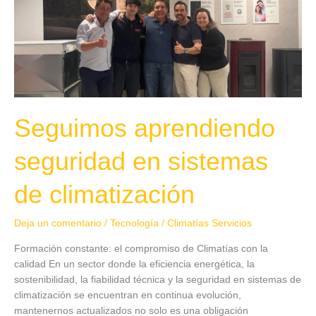
de
climatización
Seguimos aprendiendo
seguridad en sistemas
de climatización
Deja un comentario
/
Tecnología
/
Climatías Servicios
Formación constante: el compromiso de Climatías con la
calidad En un sector donde la eficiencia energética, la
sostenibilidad, la fiabilidad técnica y la seguridad en sistemas de
climatización se encuentran en continua evolución,
mantenernos actualizados no solo es una obligación