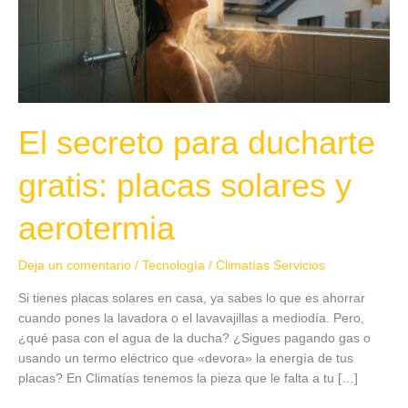
placas
solares
y
aerotermia
El secreto para ducharte
gratis: placas solares y
aerotermia
Deja un comentario
/
Tecnología
/
Climatías Servicios
Si tienes placas solares en casa, ya sabes lo que es ahorrar
cuando pones la lavadora o el lavavajillas a mediodía. Pero,
¿qué pasa con el agua de la ducha? ¿Sigues pagando gas o
usando un termo eléctrico que «devora» la energía de tus
placas? En Climatías tenemos la pieza que le falta a tu […]