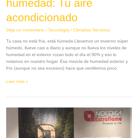
humedad: Tu aire
acondicionado
Deja un comentario
/
Tecnología
/
Climatías Servicios
Tu casa no está fría, está húmeda Llevamos un invierno súper
húmedo, llueve casi a diario y aunque no llueva los niveles de
humedad en el exterior rozan todo el día el 90% y eso lo
notamos en nuestro hogar. Esa mezcla de humedad exterior y
frío (aunque no sea excesivo) hace que ventilemos poco
Leer más »
Seguimos
aprendiendo
seguridad
en
sistemas