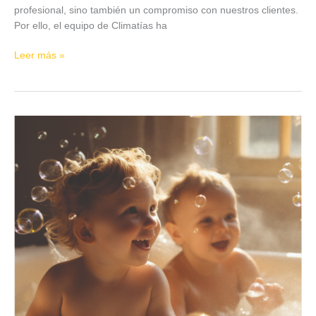
profesional, sino también un compromiso con nuestros clientes.
Por ello, el equipo de Climatías ha
Leer más »
Acumuladores
aerotérmicos
para
ACS:
agua
caliente
eficiente
y
sostenible