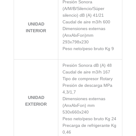
Presión Sonora
(A/M/B/Silencio/Súper
silencio) dB (A) 41/21
Caudal de aire m3/h 600
UNIDAD
Dimensiones externas
INTERIOR
(AnxAlxFon)mm
293x798x230
Peso neto/peso bruto Kg 9
Presión Sonora dB (A) 48
Caudal de aire m3/h 167
Tipo de compresor Rotary
Presión de descarga MPa
4,3/1,7
UNIDAD
Dimensiones externas
EXTERIOR
(AnxAlxFon) mm
530x660x240
Peso neto/peso bruto Kg 24
Precarga de refrigerante Kg
0,46