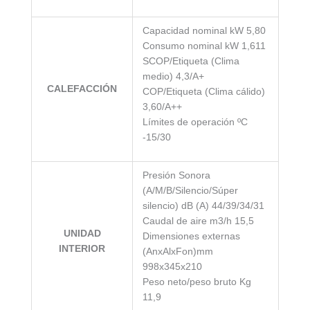
Capacidad nominal kW 5,80
Consumo nominal kW 1,611
SCOP/Etiqueta (Clima
medio) 4,3/A+
CALEFACCIÓN
COP/Etiqueta (Clima cálido)
3,60/A++
Límites de operación ºC
-15/30
Presión Sonora
(A/M/B/Silencio/Súper
silencio) dB (A) 44/39/34/31
Caudal de aire m3/h 15,5
UNIDAD
Dimensiones externas
INTERIOR
(AnxAlxFon)mm
998x345x210
Peso neto/peso bruto Kg
11,9