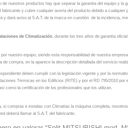
 de nuestros productos hay que separar la garantía del equipo y la ga
 fabricante y cubre cualquier avería del producto debido a cualquier 
 y dará aviso al S.A.T. de la marca en cuestión de la incidencia, med
talaciones de Climatización
, durante los tres años de garantía oficia
ada por nuestro equipo, siendo esta responsabilidad de nuestra empres
 de compra, en la aparece la descripción detallada del servicio reali
espondiente deben cumplir con la legislación vigente y por la norma
aciones Térmicas en los Edificios (RITE) y por el RD 795/2010 por e
 como la certificación de los profesionales que los utilizan.
a, si compras e instalas con Climatías la máquina completa, nosotros
ed deberá llamar al S.A.T. del fabricante.
mero en valorar “Split MITSUBISHI mod. M