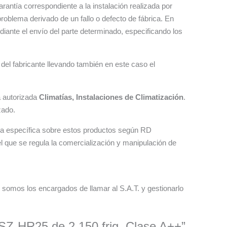
rantía correspondiente a la instalación realizada por
problema derivado de un fallo o defecto de fábrica. En
iante el envío del parte determinado, especificando los
l del fabricante llevando también en este caso el
a autorizada
Climatías, Instalaciones de Climatización
.
zado.
tiva específica sobre estos productos según RD
l que se regula la comercialización y manipulación de
 somos los encargados de llamar al S.A.T. y gestionarlo
SZ-HR25 de 2.150 frig. Clase A++”