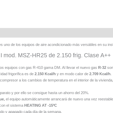
Descripción
Información adicional
Garantía
Valoraciones (0)
s uno de los equipos de aire acondicionado más versátiles en su inst
HI mod. MSZ-HR25 de 2.150 frig. Clase A++
 los equipos con gas R-410 gama DM. Al llevar el nuevo gas
R-32
son
idad frigorífica es de
2.150 Kcal/h
y en modo calor de
2.709 Kcal/h
.
l compresor a los cambios de temperatura en el interior de la viviend
parato y por ello se consigue hasta un ahorro del 20%.
ue,
el equipo automáticamente arrancará de nuevo una vez reestablec
con el sistema
HEATING AT -15ºC
ido y apagado cada día de la semana.