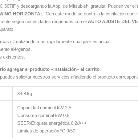
567IF y descargando la App, de Mitsubishi gratuita. Pueden ver el a
WING HORIZONTAL
. Con este modo se controla la oscilación conti
camente según necesidades requeridas con el
AUTO AJUSTE DEL V
aparato
s lamas climatizando más rápidamente cualquier estancia.
mento alérgenos.
s existentes.
io agregar el producto «Instalación» al carrito.
uedes solicitar nuestros servicios añadiendo el producto correspondi
34,9 kg
Capacidad nominal kW 2,5
Consumo nominal kW 0,8
SEER/Etiqueta energética 6,2/A++
Límites de operación ºC 0/50