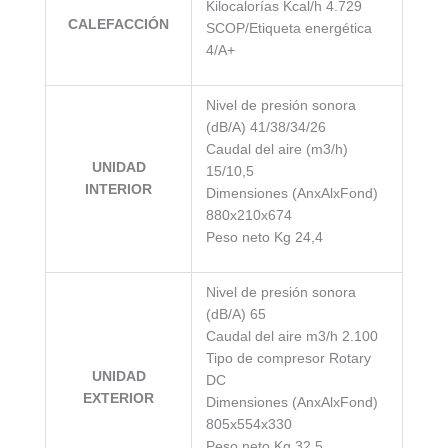
Kilocalorías Kcal/h 4.729
CALEFACCIÓN
SCOP/Etiqueta energética
4/A+
Nivel de presión sonora
(dB/A) 41/38/34/26
Caudal del aire (m3/h)
UNIDAD
15/10,5
INTERIOR
Dimensiones (AnxAlxFond)
880x210x674
Peso neto Kg 24,4
Nivel de presión sonora
(dB/A) 65
Caudal del aire m3/h 2.100
Tipo de compresor Rotary
UNIDAD
DC
EXTERIOR
Dimensiones (AnxAlxFond)
805x554x330
Peso neto Kg 32,5